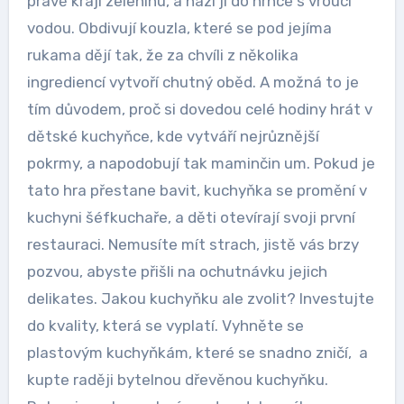
právě krájí zeleninu, a hází ji do hrnce s vroucí
vodou. Obdivují kouzla, které se pod jejíma
rukama dějí tak, že za chvíli z několika
ingrediencí vytvoří chutný oběd. A možná to je
tím důvodem, proč si dovedou celé hodiny hrát v
dětské kuchyňce, kde vytváří nejrůznější
pokrmy, a napodobují tak maminčin um. Pokud je
tato hra přestane bavit, kuchyňka se promění v
kuchyni šéfkuchaře, a děti otevírají svoji první
restauraci. Nemusíte mít strach, jistě vás brzy
pozvou, abyste přišli na ochutnávku jejich
delikates. Jakou kuchyňku ale zvolit? Investujte
do kvality, která se vyplatí. Vyhněte se
plastovým kuchyňkám, které se snadno zničí, a
kupte raději bytelnou dřevěnou kuchyňku.