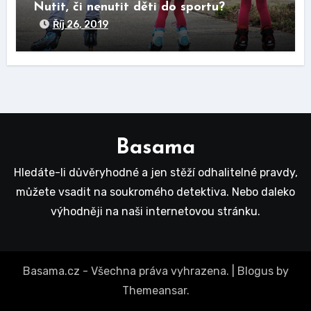
Nutit, či nenutit děti do sportu?
Říj 26, 2019
Basama
Hledáte-li důvěryhodné a jen stěží odhalitelné pravdy,
můžete vsadit na soukromého detektiva. Nebo daleko
výhodněji na naši internetovou stránku.
Basama.cz - Všechna práva vyhrazena.
|
Blogus
by
Themeansar
.