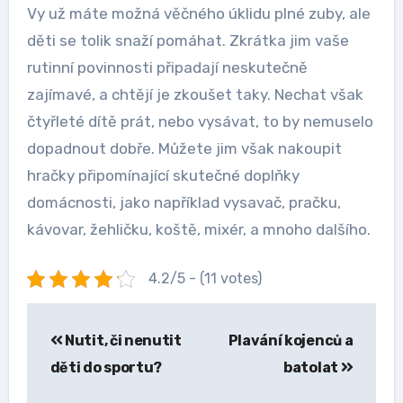
Vy už máte možná věčného úklidu plné zuby, ale
děti se tolik snaží pomáhat. Zkrátka jim vaše
rutinní povinnosti připadají neskutečně
zajímavé, a chtějí je zkoušet taky. Nechat však
čtyřleté dítě prát, nebo vysávat, to by nemuselo
dopadnout dobře. Můžete jim však nakoupit
hračky připomínající skutečné doplňky
domácnosti, jako například vysavač, pračku,
kávovar, žehličku, koště, mixér, a mnoho dalšího.
4.2/5 - (11 votes)
Navigace
Nutit, či nenutit
Plavání kojenců a
pro
děti do sportu?
batolat
příspěvek