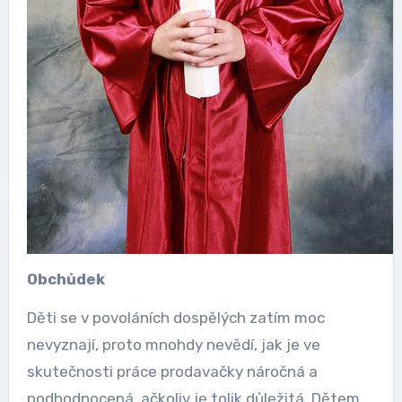
Obchůdek
Děti se v povoláních dospělých zatím moc
nevyznají, proto mnohdy nevědí, jak je ve
skutečnosti práce prodavačky náročná a
podhodnocená, ačkoliv je tolik důležitá. Dětem