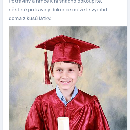
Potraviny a hrnce k ní snadno dokoupíte,
některé potraviny dokonce můžete vyrobit
doma z kusů látky.