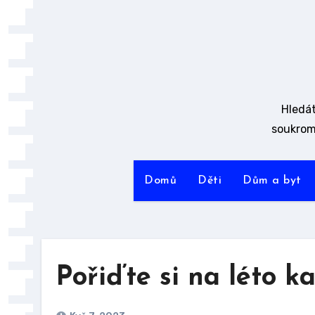
Skip
to
content
Hledát
soukrom
Domů
Děti
Dům a byt
Pořiďte si na léto k