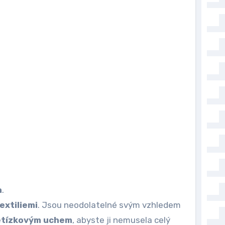
a
.
extiliemi
. Jsou neodolatelné svým vzhledem
etízkovým uchem
, abyste ji nemusela celý