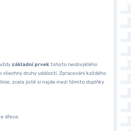
e vždy
základní prvek
tohoto neobvyklého
o všechny druhy událostí. Zpracování každého
inie, zcela jistě si najde mezi těmito doplňky
ze dřeva: