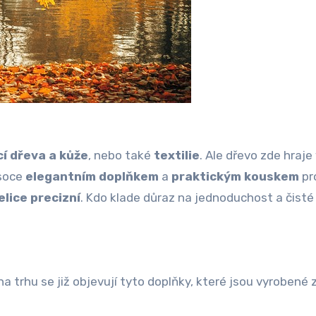
í dřeva a kůže
, nebo také
textilie
. Ale dřevo zde hraj
ysoce
elegantním doplňkem
a
praktickým kouskem
pr
elice precizní
. Kdo klade důraz na jednoduchost a čisté l
na trhu se již objevují tyto doplňky, které jsou vyrobené 