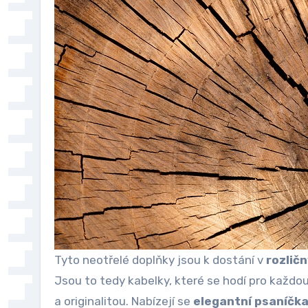
Tyto neotřelé doplňky jsou k dostání v
rozlič
Jsou to tedy kabelky, které se hodí pro každo
a originalitou. Nabízejí se
elegantní psaníčk