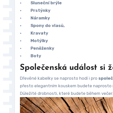
·
Sluneční brýle
·
Prstýnky
·
Náramky
·
Spony do vlasů,
·
Kravaty
·
Motýlky
·
Peněženky
·
Boty
Společenská událost si 
Dřevěné kabelky se naprosto hodí i pro
společ
přesto elegantním kouskem budete naprosto ne
Důležité drobnosti, které budete během večera 