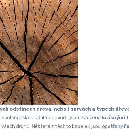
ných odstínech dřeva, nebo i barvách a typech dřev
u společenskou událost. Uvnitř jsou vyložené
krásnými t
a
všech druhů. Některé z těchto kabelek jsou opatřeny
ř