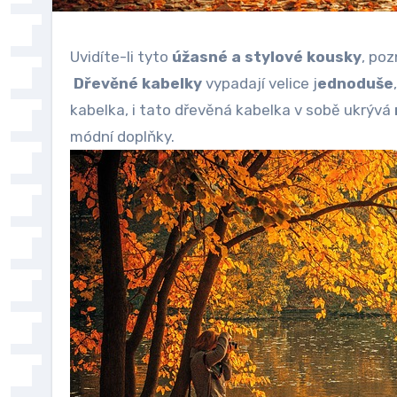
Uvidíte-li tyto
úžasné a stylové kousky
, po
Dřevěné kabelky
vypadají velice j
ednoduše
kabelka, i tato dřevěná kabelka v sobě ukrývá
módní doplňky.