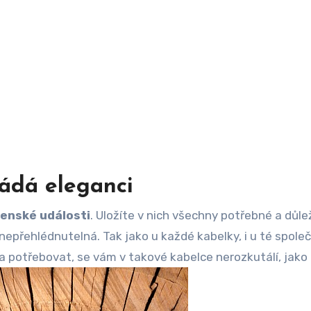
žádá eleganci
enské události
. Uložíte v nich všechny potřebné a důlež
přehlédnutelná. Tak jako u každé kabelky, i u té společ
potřebovat, se vám v takové kabelce nerozkutálí, jako na