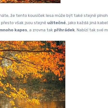
znáte, že tento kousíček lesa může být také stejně plno
, přesto však jsou stejně
užitečné
, jako každá jiná kabe
mnoho kapes
, a zrovna tak
přihrádek
. Nabízí tak své 