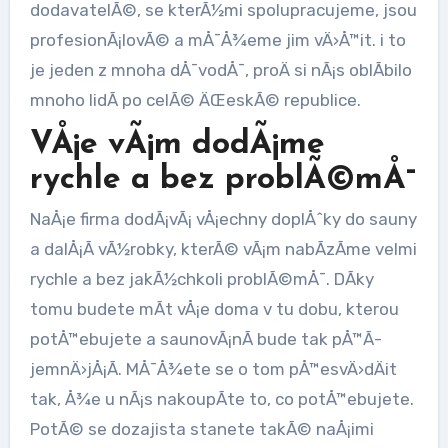
dodavatelÃ©, se kterÃ½mi spolupracujeme, jsou
profesionÃ¡lovÃ© a mÅ¯Å¾eme jim vÄ›Å™it. i to
je jeden z mnoha dÅ¯vodÅ¯, proÄ si nÃ¡s oblÃ­bilo
mnoho lidÃ­ po celÃ© ÄŒeskÃ© republice.
VÅ¡e vÃ¡m dodÃ¡me
rychle a bez problÃ©mÅ¯
NaÅ¡e firma dodÃ¡vÃ¡ vÅ¡echny doplÅˆky do sauny
a dalÅ¡Ã­ vÃ½robky, kterÃ© vÃ¡m nabÃ­zÃ­me velmi
rychle a bez jakÃ½chkoli problÃ©mÅ¯. DÃ­ky
tomu budete mÃ­t vÅ¡e doma v tu dobu, kterou
potÅ™ebujete a saunovÃ¡nÃ­ bude tak pÅ™Ã­
jemnÄ›jÅ¡Ã­. MÅ¯Å¾ete se o tom pÅ™esvÄ›dÄit
tak, Å¾e u nÃ¡s nakoupÃ­te to, co potÅ™ebujete.
PotÃ© se dozajista stanete takÃ© naÅ¡imi