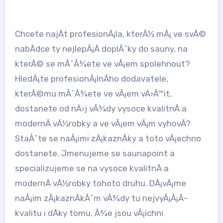
Chcete najÃ­t profesionÃ¡la, kterÃ½ mÃ¡ ve svÃ©
nabÃ­dce ty nejlepÅ¡Ã­
doplÅˆky do sauny
, na
kterÃ© se mÅ¯Å¾ete ve vÅ¡em spolehnout?
HledÃ¡te profesionÃ¡lnÃ­ho dodavatele,
kterÃ©mu mÅ¯Å¾ete ve vÅ¡em vÄ›Å™it,
dostanete od nÄ›j vÅ¾dy vysoce kvalitnÃ­ a
modernÃ­ vÃ½robky a ve vÅ¡em vÃ¡m vyhovÃ­?
StaÅˆte se naÅ¡imi zÃ¡kaznÃ­ky a toto vÅ¡echno
dostanete. Jmenujeme se saunapoint a
specializujeme se na vysoce kvalitnÃ­ a
modernÃ­ vÃ½robky tohoto druhu. DÃ¡vÃ¡me
naÅ¡im zÃ¡kaznÃ­kÅ¯m vÅ¾dy tu nejvyÅ¡Å¡Ã­
kvalitu i dÃ­ky tomu, Å¾e jsou vÅ¡ichni