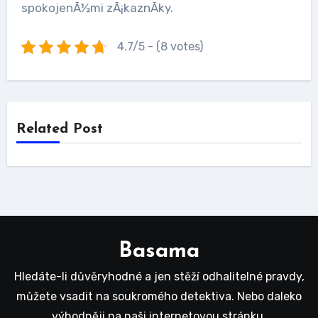
spokojenÃ½mi zÃ¡kaznÃ­ky.
4.7/5 - (8 votes)
Related Post
Basama
Hledáte-li důvěryhodné a jen stěží odhalitelné pravdy,
můžete vsadit na soukromého detektiva. Nebo daleko
výhodněji na naši internetovou stránku.