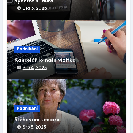
Vyberte si auto
Led 3, 2026
Podnikání
Kancelář je naše vizitka
Pro 4, 2025
Podnikání
Stěhování seniorů
Srp 5, 2025