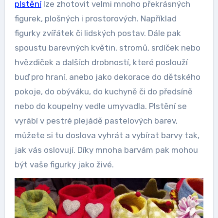
plstění
lze zhotovit velmi mnoho překrásných
figurek, plošných i prostorových. Například
figurky zvířátek či lidských postav. Dále pak
spoustu barevných květin, stromů, srdíček nebo
hvězdiček a dalších drobností, které poslouží
buď pro hraní, anebo jako dekorace do dětského
pokoje, do obýváku, do kuchyně či do předsíně
nebo do koupelny vedle umyvadla. Plstění se
vyrábí v pestré plejádě pastelových barev,
můžete si tu doslova vyhrát a vybírat barvy tak,
jak vás oslovují. Díky mnoha barvám pak mohou
být vaše figurky jako živé.