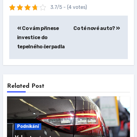
3.7/5 - (4 votes)
Navigace
Co vám přinese
Co té nové auto?
pro
investice do
příspěvek
tepelného čerpadla
Related Post
Podnikání