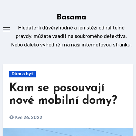
Skip
to
Basama
content
Hledáte-li důvěryhodné a jen stěží odhalitelné
pravdy, můžete vsadit na soukromého detektiva.
Nebo daleko výhodněji na naši internetovou stránku.
Dům a byt
Kam se posouvají
nové mobilní domy?
Kvě 26, 2022