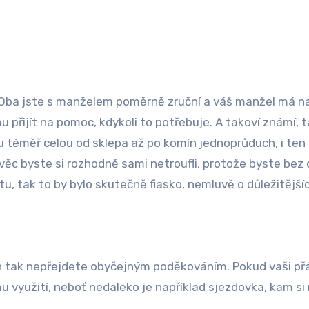
. Oba jste s manželem poměrně zruční a váš manžel má na
 přijít na pomoc, kdykoli to potřebuje. A takoví známí, t
u téměř celou od sklepa až po
komín jednoprůduch
, i te
 věc byste si rozhodně sami netroufli, protože byste bez 
u, tak to by bylo skutečně fiasko, nemluvě o důležitějšíc
en tak nepřejdete obyčejným poděkováním. Pokud vaši přá
u využití, neboť nedaleko je například sjezdovka, kam si