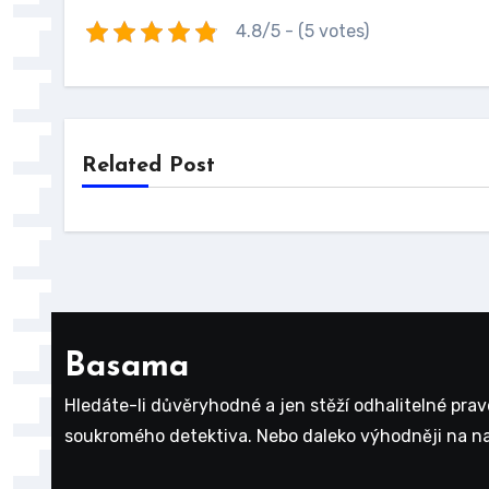
4.8/5 - (5 votes)
Related Post
Basama
Hledáte-li důvěryhodné a jen stěží odhalitelné pra
soukromého detektiva. Nebo daleko výhodněji na na