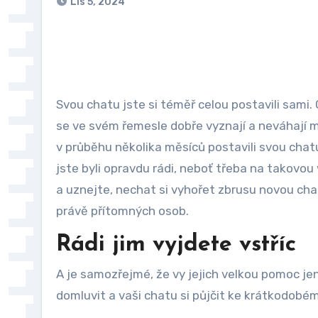
Lis 5, 2024
Svou chatu jste si téměř celou postavili sami
se ve svém řemesle dobře vyznají a neváhají mu
v průběhu několika měsíců postavili svou chat
jste byli opravdu rádi, neboť třeba na takovou
a uznejte, nechat si vyhořet zbrusu novou chat
právě přítomných osob.
Rádi jim vyjdete vstříc
A je samozřejmé, že vy jejich velkou pomoc j
domluvit a vaši chatu si půjčit ke krátkodobém