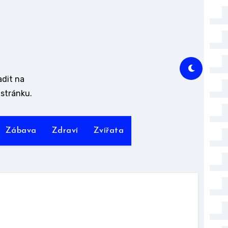
adit na
stránku.
Zábava
Zdraví
Zvířata