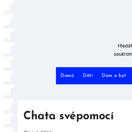
Skip
to
content
Hledát
soukrom
Domů
Děti
Dům a byt
Chata svépomocí