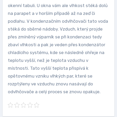
okenní tabuli. U okna vám ale vlhkost stéká dolů
na parapet a v horším případě až na zeď či
podlahu. V kondenzačním odvlhčovači tato voda
stéká do sběrné nádoby. Vzduch, který projde
přes zmíněný výparník se při kondenzaci tedy
zbaví vlhkosti a pak je veden přes kondenzátor
chladícího systému, kde se následně ohřeje na
teplotu vyšší, než je teplota vzduchu v
místnosti. Tato vyšší teplota přispívá k
opětovnému vzniku vlhkých par, které se
rozptýleny ve vzduchu znovu nasávají do
odvlhčovače a celý proces se znovu opakuje.